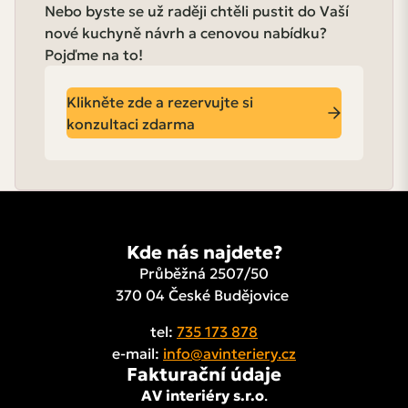
Nebo byste se už raději chtěli pustit do Vaší
nové kuchyně návrh a cenovou nabídku?
Pojďme na to!
Klikněte zde a rezervujte si
konzultaci zdarma
Kde nás najdete?
Průběžná 2507/50
370 04 České Budějovice
tel:
735 173 878
e-mail:
info@avinteriery.cz
Fakturační údaje
AV interiéry s.r.o
.