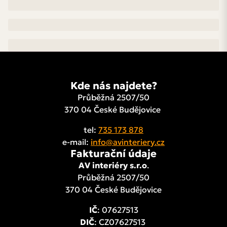
Kde nás najdete?
Průběžná 2507/50
370 04 České Budějovice
tel:
735 173 878
e-mail:
info@avinteriery.cz
Fakturační údaje
AV interiéry s.r.o
.
Průběžná 2507/50
370 04 České Budějovice
IČ
: 07627513
DIČ
: CZ07627513