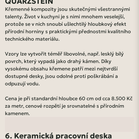
QUARZSTEIN
Křemenné kompozity jsou skutečnými všestrannými
talenty. Život v kuchyni je s nimi mnohem veselejší,
protože se v nich snoubí ušlechtilý hloubkový efekt
přírodní horniny s praktickými přednostmi kvalitního
technického materiálu.
Vzory lze vytvořit téměř libovolné, např. lesklý bílý
povrch, který vypadá jako drahý kámen. Díky
vysokému obsahu křemene patří mezi nejtvrdší
dostupné desky, jsou odolné proti poškrábání a
odpuzují vodu.
Cena je při standardní hloubce 60 cm od cca 8.500 Kč
za metr, cenové rozpětí je srovnatelné s přírodním
kamenem.
6. Keramická pracovní deska