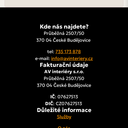
Kde nás najdete?
Průběžná 2507/50
370 04 České Budějovice
tel:
735 173 878
e-mail:
info@avinteriery.cz
Fakturační údaje
AV interiéry s.r.o
.
Průběžná 2507/50
370 04 České Budějovice
IČ
: 07627513
DIČ
: CZ07627513
Důležité informace
Služby