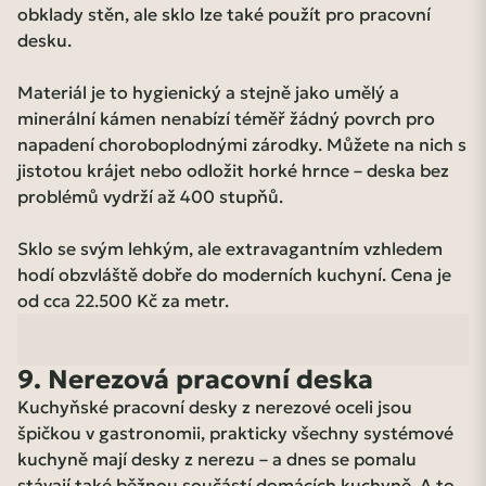
obklady stěn, ale sklo lze také použít pro pracovní
desku.
Materiál je to hygienický a stejně jako umělý a
minerální kámen nenabízí téměř žádný povrch pro
napadení choroboplodnými zárodky. Můžete na nich s
jistotou krájet nebo odložit horké hrnce – deska bez
problémů vydrží až 400 stupňů.
Sklo se svým lehkým, ale extravagantním vzhledem
hodí obzvláště dobře do moderních kuchyní. Cena je
od cca 22.500 Kč za metr.
9. Nerezová pracovní deska
Kuchyňské pracovní desky z nerezové oceli jsou
špičkou v gastronomii, prakticky všechny systémové
kuchyně mají desky z nerezu – a dnes se pomalu
stávají také běžnou součástí domácích kuchyně. A to