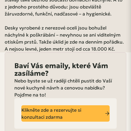
z jednoho prostého důvodu: jsou obzvláště
žáruvzdorné, funkční, nadčasové – a hygienické.
Desky vyrobené z nerezové oceli jsou bohužel
náchylné k poškrábání – nevyhnou se ani viditelným
otiskům prstů. Takže úklid je zde na denním pořádku.
A nejsou levné, jeden metr stojí od cca 18.000 Kč.
Baví Vás emaily, které Vám
zasíláme?
Nebo byste se už raději chtěli pustit do Vaší
nové kuchyně návrh a cenovou nabídku?
Pojďme na to!
Klikněte zde a rezervujte si
konzultaci zdarma