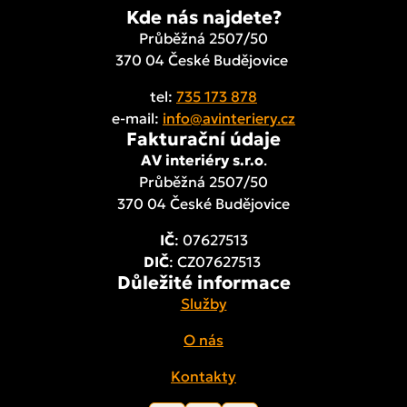
Kde nás najdete?
Průběžná 2507/50
370 04 České Budějovice
tel:
735 173 878
e-mail:
info@avinteriery.cz
Fakturační údaje
AV interiéry s.r.o
.
Průběžná 2507/50
370 04 České Budějovice
IČ
: 07627513
DIČ
: CZ07627513
Důležité informace
Služby
O nás
Kontakty