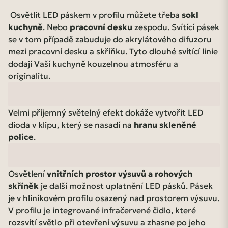
Osvětlit LED páskem v profilu můžete třeba
sokl
kuchyně
. Nebo
pracovní desku
zespodu. Svítící pásek
se v tom případě zabuduje do akrylátového difuzoru
mezi pracovní desku a skříňku. Tyto dlouhé svítící linie
dodají Vaší kuchyně kouzelnou atmosféru a
originalitu.
Velmi příjemný světelný efekt dokáže vytvořit LED
dioda v klipu, který se nasadí na
hranu skleněné
police
.
Osvětlení
vnitřních prostor výsuvů a rohových
skříněk
je další možnost uplatnění LED pásků. Pásek
je v hliníkovém profilu osazený nad prostorem výsuvu.
V profilu je integrované infračervené čidlo, které
rozsvítí světlo při otevření výsuvu a zhasne po jeho