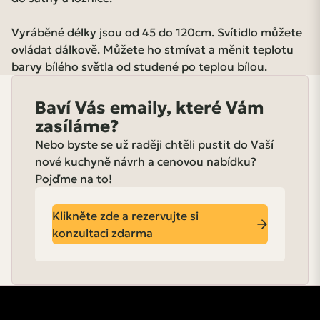
Vyráběné délky jsou od 45 do 120cm. Svítidlo můžete
ovládat dálkově. Můžete ho stmívat a měnit teplotu
barvy bílého světla od studené po teplou bílou.
Baví Vás emaily, které Vám
zasíláme?
Nebo byste se už raději chtěli pustit do Vaší
nové kuchyně návrh a cenovou nabídku?
Pojďme na to!
Klikněte zde a rezervujte si
konzultaci zdarma