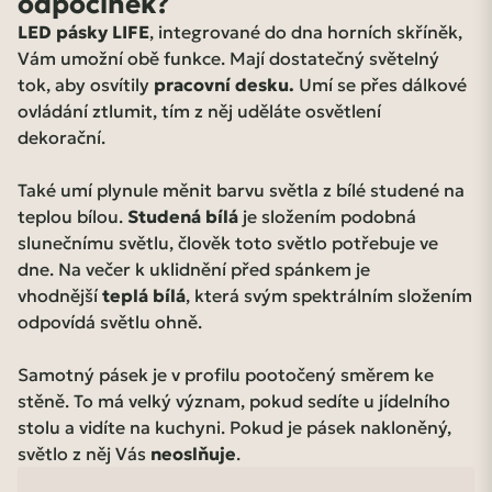
odpočinek?
LED pásky LIFE
, integrované do dna horních skříněk,
Vám umožní obě funkce. Mají dostatečný světelný
tok, aby osvítily
pracovní desku.
Umí se přes dálkové
ovládání ztlumit, tím z něj uděláte osvětlení
dekorační.
Také umí plynule měnit barvu světla z bílé studené na
teplou bílou.
Studená bílá
je složením podobná
slunečnímu světlu, člověk toto světlo potřebuje ve
dne. Na večer k uklidnění před spánkem je
vhodnější
teplá bílá
, která svým spektrálním složením
odpovídá světlu ohně.
Samotný pásek je v profilu pootočený směrem ke
stěně. To má velký význam, pokud sedíte u jídelního
stolu a vidíte na kuchyni. Pokud je pásek nakloněný,
světlo z něj Vás
neoslňuje
.