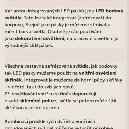
Variantou integrovaných LED pásků jsou
LED bodová
svítidla
. Tato lze také integrovat (zafrézovat) do
korpusu, Stejně jako pásky je můžeme stmívat a
měnit barvu světla. Osobně je rád používám
jako
dekorativní osvětlení,
na pracovní osvětlení je
výhodnější LED pásek.
Všechna vestavná zafrézovaná svítidla, jak bodovky
tak LED pásky můžeme použít na
vnitřní osvětlení
skříněk
. Integrovat je můžeme do horní půdy skříňky
– viz foto, tak i do svislých boků.
Při osvětlování vnitřku skříněk doporučuji
osadit
skleněné police
, světlo se potom může šířit
skříňkou v celém objemu.
Kombinací prosklených dvířek a vnitřních
zabudovaných svítidel můžeme vytvořit působivé