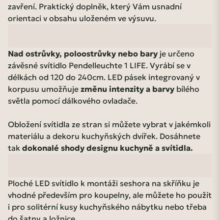
zavření. Praktický doplněk, který Vám usnadní
orientaci v obsahu uloženém ve výsuvu.
Nad ostrůvky, poloostrůvky nebo bary
je určeno
závěsné svítidlo Pendelleuchte 1 LIFE. Vyrábí se v
délkách od 120 do 240cm. LED pásek integrovaný v
korpusu umožňuje
změnu intenzity a barvy
bílého
světla pomocí dálkového ovladače.
Obložení svítidla ze stran si můžete vybrat v jakémkoli
materiálu a dekoru kuchyňských dvířek. Dosáhnete
tak
dokonalé shody designu kuchyně a svítidla.
Ploché LED svítidlo k montáži seshora na skříňku je
vhodné především pro koupelny, ale můžete ho použít
i pro solitérní kusy kuchyňského nábytku nebo třeba
do šatny a ložnice.