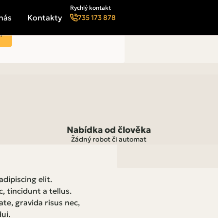
Rychlý kontakt
nás
Kontakty
735 173 878
!
Nabídka od člověka
Žádný robot či automat
dipiscing elit.
 tincidunt a tellus.
te, gravida risus nec,
ui.