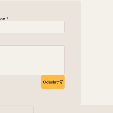
fon
Odeslat