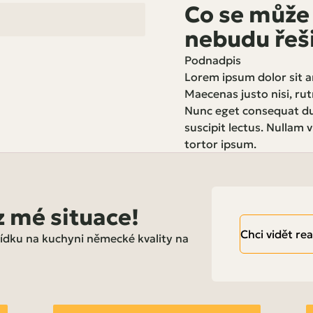
Co se může 
nebudu řeš
Podnadpis
Lorem ipsum dolor sit am
Maecenas justo nisi, rut
Nunc eget consequat dui
suscipit lectus. Nullam 
tortor ipsum.
z mé situace!
Chci vidět rea
bídku na kuchyni německé kvality na