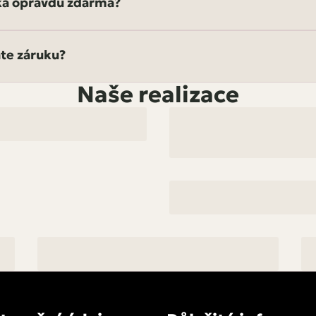
ka opravdu zdarma?
te záruku?
na kuchyni německé kvality dostanete zcela zdarma. Stačí 
.
Naše realizace
, že pokud dotazník nevyplníte, nabídku nezískáte a připra
vou kuchyni vyřešenou jednou provždy.