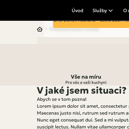
nikdy nebudete muset měnit!
Úvod
Služby
O 
Chci získat nabídku – zcela zdarma
Příklad přistávací stránky
Vše na míru
Pro vás a vaši kuchyni
V jaké jsem situaci?
Abych se v tom poznal
Lorem ipsum dolor sit amet, consectetur a
Maecenas justo nisi, rutrum sed rutrum ac,
Nunc eget consequat dui. Sed a mi vulputa
suscipit lectus. Nullam vitae ullamcorper d