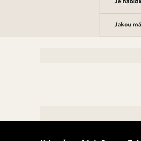
Je nabíd
Jakou má
Ano, nabídku 
dotazník výše
Naše záruka je
možnost mít s